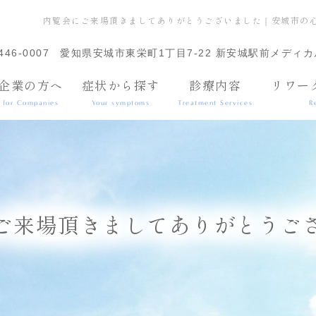
内覧会にご来場頂きましてありがとうございました｜安城市の
446-0007
愛知県安城市東栄町1丁目7-22 新安城駅前メディカ
企業の方へ
症状から探す
診療内容
リワー
for Companies
Your symptoms
Treatment Services
R
ご来場頂きましてありがとうご