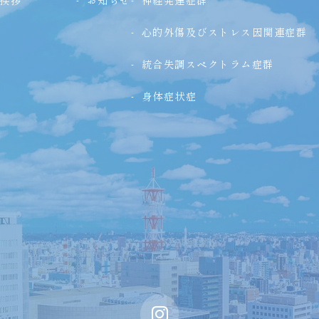
挨拶
お知らせ
神経発達症群
心的外傷及びストレス因関連症群
統合失調スペクトラム症群
身体症状症