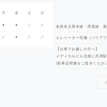
木
金
土
日
●
●
△
／
名鉄名古屋本線・西尾線 新
／
●
△
／
エレベーター完備（バリア
【お車でお越しの方へ】
メディカルビル北側に共用駐
(駐車証明書をご提示くださ