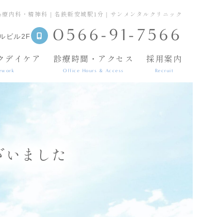
心療内科・精神科｜名鉄新安城駅1分｜サンメンタルクリニック
0566-91-7566
ルビル2F
クデイケア
診療時間・アクセス
採用案内
ework
Office Hours & Access
Recruit
ざいました