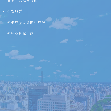
睡眠・覚醒障害群
不安症群
強迫症および関連症群
神経認知障害群