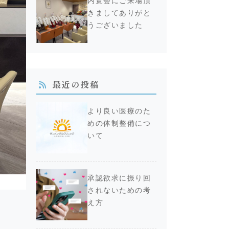
内覧会にご来場頂
きましてありがと
うございました
最近の投稿
より良い医療のた
めの体制整備につ
いて
承認欲求に振り回
されないための考
え方