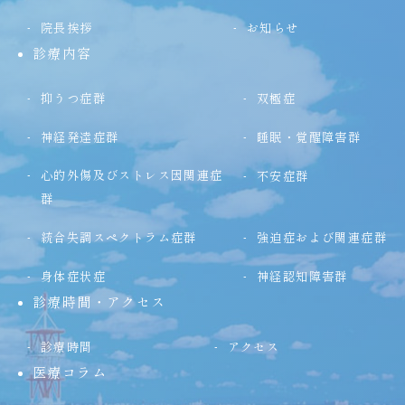
院長挨拶
お知らせ
診療内容
抑うつ症群
双極症
神経発達症群
睡眠・覚醒障害群
心的外傷及びストレス因関連症
不安症群
群
統合失調スペクトラム症群
強迫症および関連症群
身体症状症
神経認知障害群
診療時間・アクセス
診療時間
アクセス
医療コラム