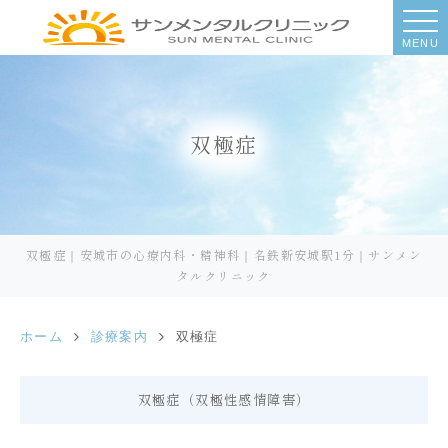
MENU
双極症
双極症｜安城市の心療内科・精神科｜名鉄新安城駅1分｜サンメン
タルクリニック
ホーム
診療案内
双極症
双極症（双極性感情障害）