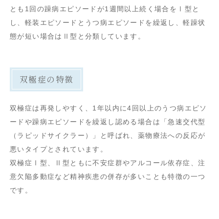
とも1回の躁病エピソードが1週間以上続く場合をⅠ型と
し、軽装エピソードとうつ病エピソードを繰返し、軽躁状
態が短い場合はⅡ型と分類しています。
双極症の特徴
双極症は再発しやすく、1年以内に4回以上のうつ病エピソ
ードや躁病エピソードを繰返し認める場合は「急速交代型
（ラピッドサイクラー）」と呼ばれ、薬物療法への反応が
悪いタイプとされています。
双極症Ⅰ型、Ⅱ型ともに不安症群やアルコール依存症、注
意欠陥多動症など精神疾患の併存が多いことも特徴の一つ
です。