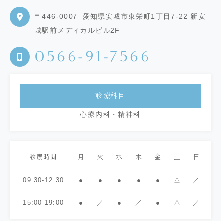
〒446-0007
愛知県安城市東栄町1丁目7-22 新安
城駅前メディカルビル2F
0566-91-7566
診療科目
心療内科・精神科
診療時間
月
火
水
木
金
土
日
09:30-12:30
●
●
●
●
●
△
／
15:00-19:00
●
／
●
／
●
△
／