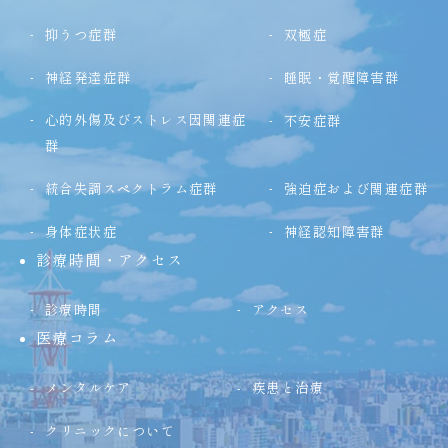
抑うつ症群
双極症
神経発達症群
睡眠・覚醒障害群
心的外傷及びストレス因関連症
不安症群
群
統合失調スペクトラム症群
強迫症および関連症群
身体症状症
神経認知障害群
診療時間・アクセス
診療時間
アクセス
医療コラム
メンタルケア
疾患と治療
クリニックについて