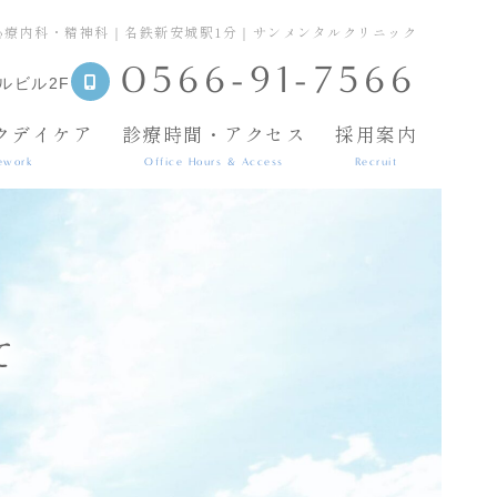
心療内科・精神科｜名鉄新安城駅1分｜サンメンタルクリニック
0566-91-7566
ルビル2F
クデイケア
診療時間・アクセス
採用案内
ework
Office Hours & Access
Recruit
て