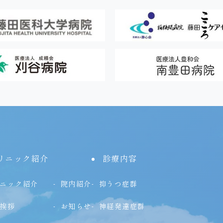
リニック紹介
診療内容
ニック紹介
院内紹介
抑うつ症群
挨拶
お知らせ
神経発達症群