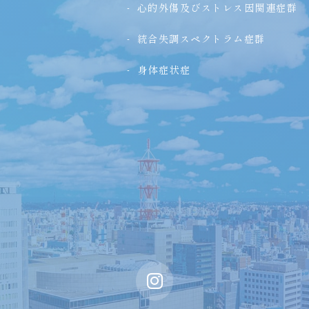
心的外傷及びストレス因関連症群
統合失調スペクトラム症群
身体症状症