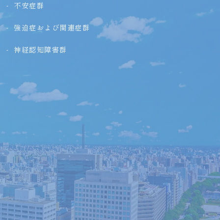
不安症群
強迫症および関連症群
神経認知障害群