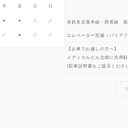
木
金
土
日
●
●
△
／
名鉄名古屋本線・西尾線 新
／
●
△
／
エレベーター完備（バリア
【お車でお越しの方へ】
メディカルビル北側に共用駐
(駐車証明書をご提示くださ