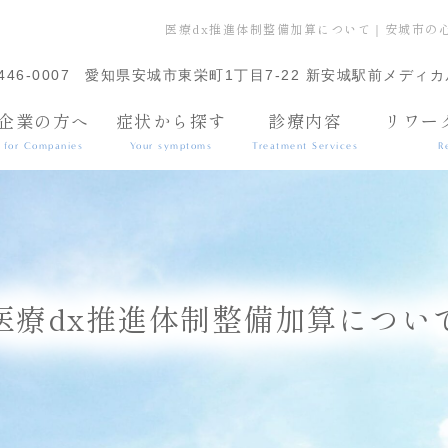
医療dx推進体制整備加算について｜安城市の
446-0007
愛知県安城市東栄町1丁目7-22 新安城駅前メディカ
企業の方へ
症状から探す
診療内容
リワー
for Companies
Your symptoms
Treatment Services
R
医療dx推進体制整備加算につい